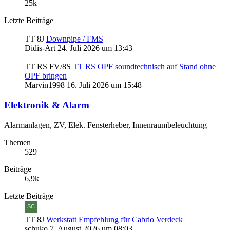
25k
Letzte Beiträge
TT 8J
Downpipe / FMS
Didis-Art
24. Juli 2026 um 13:43
TT RS FV/8S
TT RS OPF soundtechnisch auf Stand ohne
OPF bringen
Marvin1998
16. Juli 2026 um 15:48
Elektronik & Alarm
Alarmanlagen, ZV, Elek. Fensterheber, Innenraumbeleuchtung
Themen
529
Beiträge
6,9k
Letzte Beiträge
TT 8J
Werkstatt Empfehlung für Cabrio Verdeck
schuko
7. August 2026 um 08:03