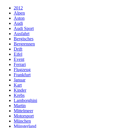
2012
Alpen
Aston
Audi
Audi Sport
Ausfahrt
Bergisches
Bergrennen
Drift
Eifel
Event
Ferrari
Flugzeug
Frankfurt
Januar
Kart
Kinder
Krebs
Lamborghini
Martin
Mittelmeer
Motorsport
München
Münsterland