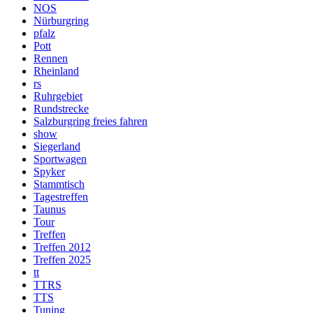
NOS
Nürburgring
pfalz
Pott
Rennen
Rheinland
rs
Ruhrgebiet
Rundstrecke
Salzburgring freies fahren
show
Siegerland
Sportwagen
Spyker
Stammtisch
Tagestreffen
Taunus
Tour
Treffen
Treffen 2012
Treffen 2025
tt
TTRS
TTS
Tuning