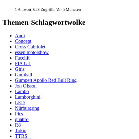
1 Antwort, 658 Zugriffe, Vor 5 Monaten
Themen-Schlagwortwolke
Audi
Concept
Cross Cabriolet
essen motorshow
Facelift
FIA GT
Girls
Gumball
Gumpert Apollo Red Bull Ring
Jon Olsson
Lambo
Lamborghini
LED
Nürburgring
Pics
quattro
R8
Tokio
TTRS +