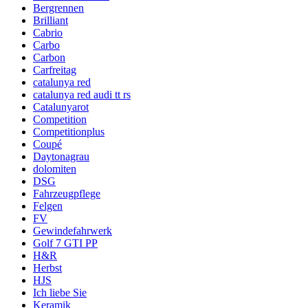
Bergrennen
Brilliant
Cabrio
Carbo
Carbon
Carfreitag
catalunya red
catalunya red audi tt rs
Catalunyarot
Competition
Competitionplus
Coupé
Daytonagrau
dolomiten
DSG
Fahrzeugpflege
Felgen
FV
Gewindefahrwerk
Golf 7 GTI PP
H&R
Herbst
HJS
Ich liebe Sie
Keramik