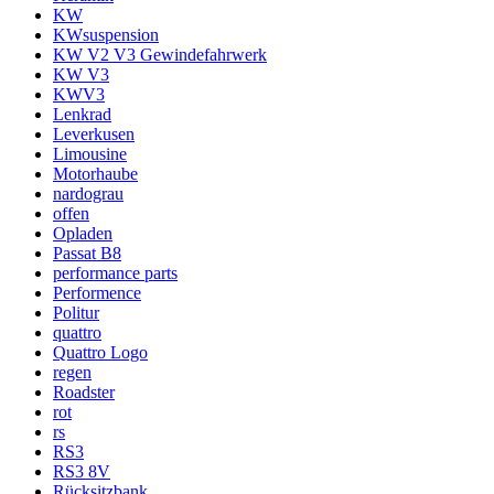
KW
KWsuspension
KW V2 V3 Gewindefahrwerk
KW V3
KWV3
Lenkrad
Leverkusen
Limousine
Motorhaube
nardograu
offen
Opladen
Passat B8
performance parts
Performence
Politur
quattro
Quattro Logo
regen
Roadster
rot
rs
RS3
RS3 8V
Rücksitzbank