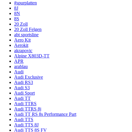
#spurplatten
8J
8N
8S
20 Zoll
20 Zoll Felgen
abt sportsline
Aero Kit
Aerokit
akrapovic
Alpine X803D-TT
APR
arablau
Audi
Audi Exclusive
Audi RS3
Audi S3
Audi Sport
Audi TT
Audi TTRS
Audi TTRS 8j
Audi TT RS 8s Performance Part
Audi TTS
Audi TTS 8J
Audi TTS 8S FV