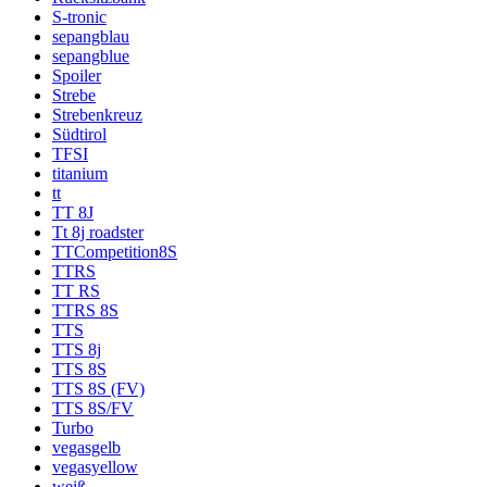
S-tronic
sepangblau
sepangblue
Spoiler
Strebe
Strebenkreuz
Südtirol
TFSI
titanium
tt
TT 8J
Tt 8j roadster
TTCompetition8S
TTRS
TT RS
TTRS 8S
TTS
TTS 8j
TTS 8S
TTS 8S (FV)
TTS 8S/FV
Turbo
vegasgelb
vegasyellow
weiß