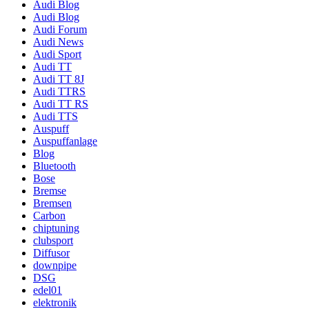
Audi Blog
Audi Blog
Audi Forum
Audi News
Audi Sport
Audi TT
Audi TT 8J
Audi TTRS
Audi TT RS
Audi TTS
Auspuff
Auspuffanlage
Blog
Bluetooth
Bose
Bremse
Bremsen
Carbon
chiptuning
clubsport
Diffusor
downpipe
DSG
edel01
elektronik