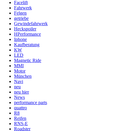
Facelift
Fahrwerk
Felgen
getriebe
Gewindefahrwerk
Heckspoiler
HPerformance
Iphone
Kaufberatung
KW
LED
Magnetic Ride
MMI
Motor
München
Navi
neu
neu hier
News
performance parts
quattro
R8
Reifen
RNS-E
Roadster