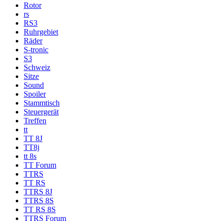
Rotor
rs
RS3
Ruhrgebiet
Räder
S-tronic
S3
Schweiz
Sitze
Sound
Spoiler
Stammtisch
Steuergerät
Treffen
tt
TT 8J
TT8j
tt 8s
TT Forum
TTRS
TT RS
TTRS 8J
TTRS 8S
TT RS 8S
TTRS Forum