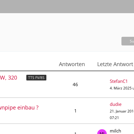
Su
Antworten
Letzte Antwort
kW, 320
TTS FV/8S
StefanC1
46
4. März 2025 
dudie
npipe einbau ?
1
21. Januar 20
07:21
milch