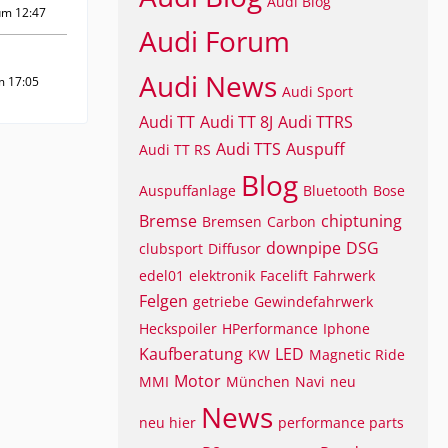
Audi Blog
um 12:47
Audi Forum
Audi News
m 17:05
Audi Sport
Audi TT
Audi TT 8J
Audi TTRS
Audi TTS
Auspuff
Audi TT RS
Blog
Auspuffanlage
Bluetooth
Bose
Bremse
chiptuning
Bremsen
Carbon
downpipe
DSG
clubsport
Diffusor
edel01
elektronik
Facelift
Fahrwerk
Felgen
getriebe
Gewindefahrwerk
Heckspoiler
HPerformance
Iphone
Kaufberatung
LED
KW
Magnetic Ride
Motor
MMI
München
Navi
neu
News
neu hier
performance parts