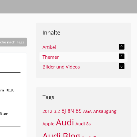
Inhalte
che nach Tags
Artikel
0
Themen
4
Bilder und Videos
0
um 10:30
Tags
8J
8S
8N
2012
3.2
AGA
Ansaugung
16 um
Audi
Apple
Audi 8s
Audi Blog