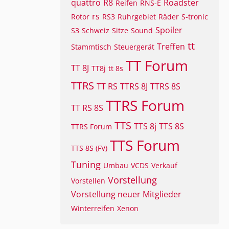
quattro
R8
Roadster
Reifen
RNS-E
rs
Rotor
RS3
Ruhrgebiet
Räder
S-tronic
Spoiler
S3
Schweiz
Sitze
Sound
tt
Treffen
Stammtisch
Steuergerät
TT Forum
TT 8J
TT8j
tt 8s
TTRS
TT RS
TTRS 8J
TTRS 8S
TTRS Forum
TT RS 8S
TTS
TTS 8j
TTS 8S
TTRS Forum
TTS Forum
TTS 8S (FV)
Tuning
Umbau
VCDS
Verkauf
Vorstellung
Vorstellen
Vorstellung neuer Mitglieder
Winterreifen
Xenon