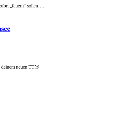
ofort „feuern“ sollen….
nsee
it deinem neuen TT😉