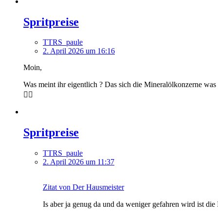
Spritpreise
TTRS_paule
2. April 2026 um 16:16
Moin,
Was meint ihr eigentlich ? Das sich die Mineralölkonzerne was 
🤷‍♂️
Spritpreise
TTRS_paule
2. April 2026 um 11:37
Zitat von Der Hausmeister
Is aber ja genug da und da weniger gefahren wird ist di