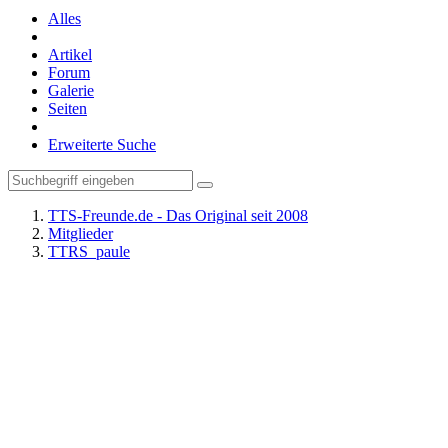
Alles
Artikel
Forum
Galerie
Seiten
Erweiterte Suche
TTS-Freunde.de - Das Original seit 2008
Mitglieder
TTRS_paule