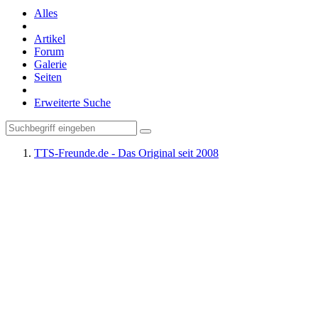
Alles
Artikel
Forum
Galerie
Seiten
Erweiterte Suche
TTS-Freunde.de - Das Original seit 2008