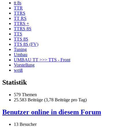
tt 8s
TTR
TTRS
TT RS
TTRS +
TTRS 8S
TTS
TTS 8S
TTS 8S (FV)
Tuning
Umbau
UMBAU TT >>> TTS - Front
Vorstellung
weiß
Statistik
579 Themen
25.583 Beiträge (3,78 Beiträge pro Tag)
Benutzer online in diesem Forum
13 Besucher