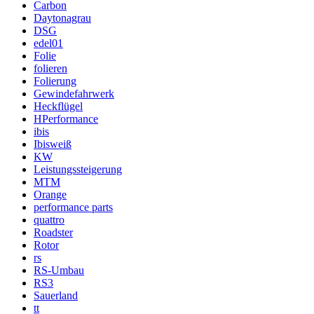
Carbon
Daytonagrau
DSG
edel01
Folie
folieren
Folierung
Gewindefahrwerk
Heckflügel
HPerformance
ibis
Ibisweiß
KW
Leistungssteigerung
MTM
Orange
performance parts
quattro
Roadster
Rotor
rs
RS-Umbau
RS3
Sauerland
tt