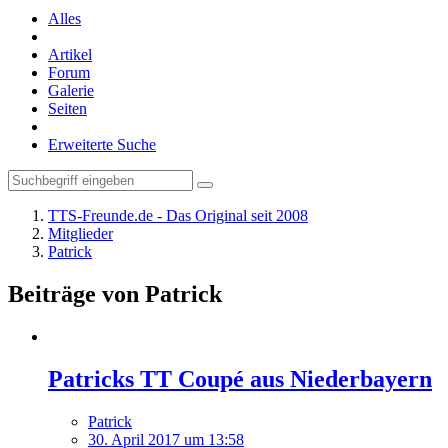
Alles
Artikel
Forum
Galerie
Seiten
Erweiterte Suche
TTS-Freunde.de - Das Original seit 2008
Mitglieder
Patrick
Beiträge von Patrick
Patricks TT Coupé aus Niederbayern
Patrick
30. April 2017 um 13:58