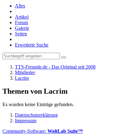
Alles
Artikel
Forum
Galerie
Seiten
Erweiterte Suche
TTS-Freunde.de - Das Original seit 2008
Mitglieder
Lacrim
Themen von Lacrim
Es wurden keine Einträge gefunden.
Datenschutzerklärung
Impressum
Community-Software:
WoltLab Suite™