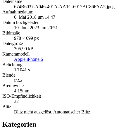
Dateiname
674B6037-A046-401A-AA1C-6017AC86FAA5.jpeg
Aufnahmedatum
6. Mai 2018 um 14:47
Datum hochgeladen
10. Juni 2023 um 20:51
Bildmaße
978 × 699 px
Dateigröße
305,99 kB
Kameramodell
Apple iPhone 6
Belichtung
1/1041 s
Blende
f/2.2
Brennweite
4,15mm
ISO-Empfindlichkeit
32
Blitz
Blitz nicht ausgelöst, Automatischer Blitz
Kategorien