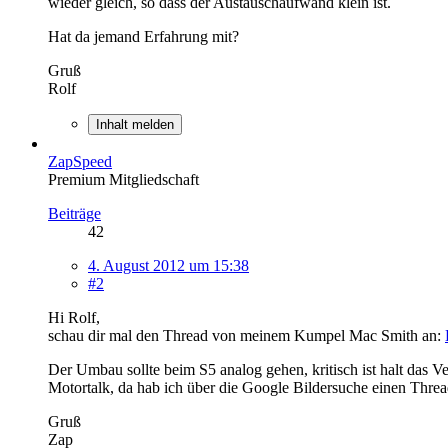
wieder gleich, so dass der Austauschaufwand klein ist.
Hat da jemand Erfahrung mit?
Gruß
Rolf
Inhalt melden
ZapSpeed
Premium Mitgliedschaft
Beiträge
42
4. August 2012 um 15:38
#2
Hi Rolf,
schau dir mal den Thread von meinem Kumpel Mac Smith an:
Der Umbau sollte beim S5 analog gehen, kritisch ist halt das 
Motortalk, da hab ich über die Google Bildersuche einen Thr
Gruß
Zap