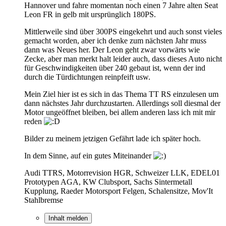
Hannover und fahre momentan noch einen 7 Jahre alten Seat
Leon FR in gelb mit ursprünglich 180PS.
Mittlerweile sind über 300PS eingekehrt und auch sonst vieles
gemacht worden, aber ich denke zum nächsten Jahr muss
dann was Neues her. Der Leon geht zwar vorwärts wie
Zecke, aber man merkt halt leider auch, dass dieses Auto nicht
für Geschwindigkeiten über 240 gebaut ist, wenn der ind
durch die Türdichtungen reinpfeift usw.
Mein Ziel hier ist es sich in das Thema TT RS einzulesen um
dann nächstes Jahr durchzustarten. Allerdings soll diesmal der
Motor ungeöffnet bleiben, bei allem anderen lass ich mit mir
reden
Bilder zu meinem jetzigen Gefährt lade ich später hoch.
In dem Sinne, auf ein gutes Miteinander
Audi TTRS, Motorrevision HGR, Schweizer LLK, EDEL01
Prototypen AGA, KW Clubsport, Sachs Sintermetall
Kupplung, Raeder Motorsport Felgen, Schalensitze, Mov'It
Stahlbremse
Inhalt melden