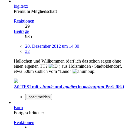
logitexx
Premium Mitgliedschaft
Reaktionen
29
Beiträge
935
20. Dezember 2012 um 14:30
#2
Hallöchen und Willkommen (darf ich das schon sagen ohne
einen eigenen TT?
) aus Holzminden / Stadtoldendorf,
etwa 50km südlich vom "Land"
2.0 TFSI mit
s-tronic
und
quattro
in
meteorgrau
Perleffekt
Inhalt melden
Burn
Fortgeschrittener
Reaktionen
6