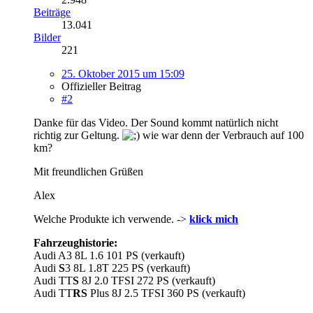
Beiträge
13.041
Bilder
221
25. Oktober 2015 um 15:09
Offizieller Beitrag
#2
Danke für das Video. Der Sound kommt natürlich nicht
richtig zur Geltung.
wie war denn der Verbrauch auf 100
km?
Mit freundlichen Grüßen
Alex
Welche Produkte ich verwende. ->
klick mich
Fahrzeughistorie:
Audi A3 8L 1.6 101 PS (verkauft)
Audi
S
3 8L 1.8T 225 PS (verkauft)
Audi TT
S
8J 2.0 TFSI 272 PS (verkauft)
Audi TT
RS
Plus 8J 2.5 TFSI 360 PS (verkauft)