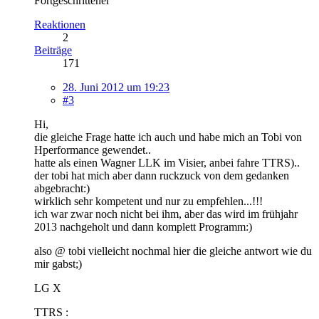
Fortgeschrittener
Reaktionen
2
Beiträge
171
28. Juni 2012 um 19:23
#3
Hi,
die gleiche Frage hatte ich auch und habe mich an Tobi von
Hperformance gewendet..
hatte als einen Wagner LLK im Visier, anbei fahre TTRS)..
der tobi hat mich aber dann ruckzuck von dem gedanken
abgebracht:)
wirklich sehr kompetent und nur zu empfehlen...!!!
ich war zwar noch nicht bei ihm, aber das wird im frühjahr
2013 nachgeholt und dann komplett Programm:)
also @ tobi vielleicht nochmal hier die gleiche antwort wie du
mir gabst;)
LG X
TTRS :