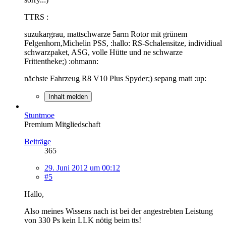
TTRS :
suzukargrau, mattschwarze 5arm Rotor mit grünem
Felgenhorn,Michelin PSS, :hallo: RS-Schalensitze, individiual
schwarzpaket, ASG, volle Hütte und ne schwarze
Frittentheke;) :ohmann:
nächste Fahrzeug R8 V10 Plus Spyder;) sepang matt :up:
Inhalt melden
Stuntmoe
Premium Mitgliedschaft
Beiträge
365
29. Juni 2012 um 00:12
#5
Hallo,
Also meines Wissens nach ist bei der angestrebten Leistung
von 330 Ps kein LLK nötig beim tts!