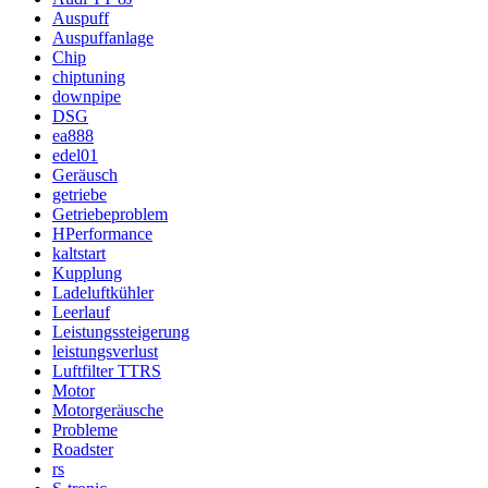
Auspuff
Auspuffanlage
Chip
chiptuning
downpipe
DSG
ea888
edel01
Geräusch
getriebe
Getriebeproblem
HPerformance
kaltstart
Kupplung
Ladeluftkühler
Leerlauf
Leistungssteigerung
leistungsverlust
Luftfilter TTRS
Motor
Motorgeräusche
Probleme
Roadster
rs