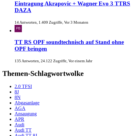
Eintragung Akrapovic + Wagner Evo 3 TTRS
DAZA
14 Antworten, 1.409 Zugriffe, Vor 3 Monaten
TT RS OPF soundtechnisch auf Stand ohne
OPF bringen
135 Antworten, 24.122 Zugriffe, Vor einem Jahr
Themen-Schlagwortwolke
2.0 TFSI
8J
8N
Abgasanlage
AGA
Ansaugung
APR
Audi
Audi TT
Audi TT 8J