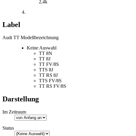
2,4k
Label
Audi TT Modellbezeichnung
Keine Auswahl
TT 8N
TT 8J
TT FV/8S
TTS 8J
TT RS 8J
TTS FV/8S
TT RS FV/8S
Darstellung
Im Zeitraum
Status