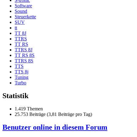
S-tronic
Software
Sound
Steuerkette
SUV
tt
TT 8J
TTRS
TT RS
TTRS 8J
TT RS 8S
TTRS 8S
TTS
TTS 8j
Tuning
Turbo
Statistik
1.419 Themen
25.753 Beiträge (3,81 Beiträge pro Tag)
Benutzer online in diesem Forum