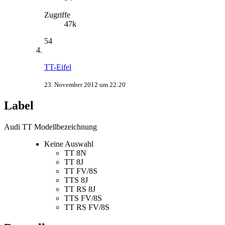
Zugriffe
47k
54
TT-Eifel
23. November 2012 um 22:20
Label
Audi TT Modellbezeichnung
Keine Auswahl
TT 8N
TT 8J
TT FV/8S
TTS 8J
TT RS 8J
TTS FV/8S
TT RS FV/8S