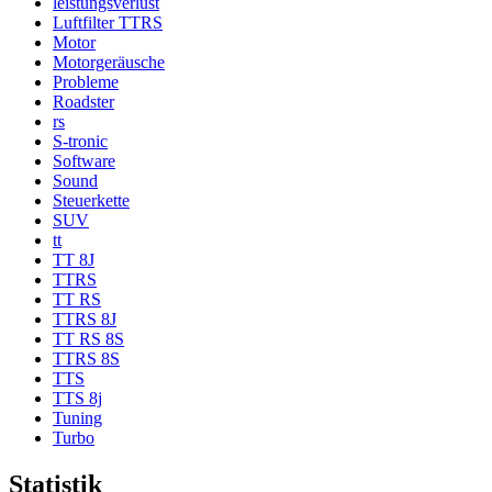
leistungsverlust
Luftfilter TTRS
Motor
Motorgeräusche
Probleme
Roadster
rs
S-tronic
Software
Sound
Steuerkette
SUV
tt
TT 8J
TTRS
TT RS
TTRS 8J
TT RS 8S
TTRS 8S
TTS
TTS 8j
Tuning
Turbo
Statistik