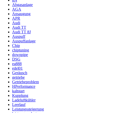
8N
Abgasanlage
AGA
Ansaugung
APR
Audi
Audi TT
Audi TT 8J
Auspuff
Auspuffanlage
Chip
chiptuning
downpipe
DSG
ea888
edel01
Geräusch
getriebe
Getriebeproblem
HPerformance
kaltstart
Kupplung
Ladeluftkühler
Leerlauf
Leistungssteigerung