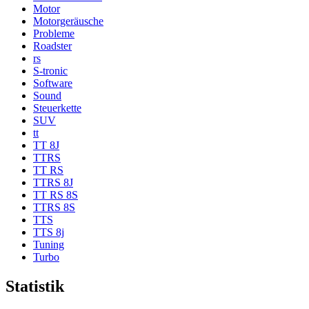
Motor
Motorgeräusche
Probleme
Roadster
rs
S-tronic
Software
Sound
Steuerkette
SUV
tt
TT 8J
TTRS
TT RS
TTRS 8J
TT RS 8S
TTRS 8S
TTS
TTS 8j
Tuning
Turbo
Statistik