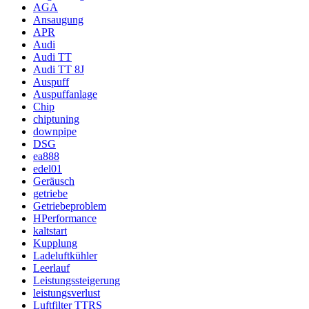
AGA
Ansaugung
APR
Audi
Audi TT
Audi TT 8J
Auspuff
Auspuffanlage
Chip
chiptuning
downpipe
DSG
ea888
edel01
Geräusch
getriebe
Getriebeproblem
HPerformance
kaltstart
Kupplung
Ladeluftkühler
Leerlauf
Leistungssteigerung
leistungsverlust
Luftfilter TTRS