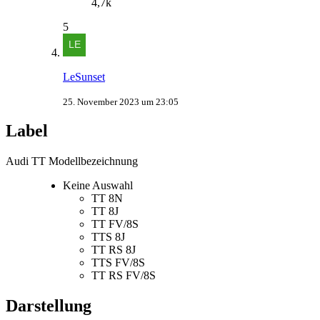
4,7k
5
LeSunset
25. November 2023 um 23:05
Label
Audi TT Modellbezeichnung
Keine Auswahl
TT 8N
TT 8J
TT FV/8S
TTS 8J
TT RS 8J
TTS FV/8S
TT RS FV/8S
Darstellung