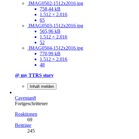
IMAG0502-1512x2016.jpg
758,44 kB
1.512 × 2.016
65
IMAG0503-1512x2016.jpg
565,96 kB
1.512 × 2.016
52
IMAG0504-1512x2016.jpg
770,99 kB
1.512 × 2.016
48
@ my TTRS story
Inhalt melden
Caveman8
Fortgeschrittener
Reaktionen
69
Beiträge
245