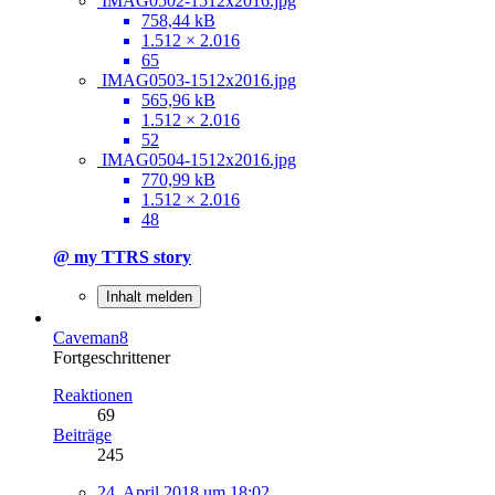
IMAG0502-1512x2016.jpg
758,44 kB
1.512 × 2.016
65
IMAG0503-1512x2016.jpg
565,96 kB
1.512 × 2.016
52
IMAG0504-1512x2016.jpg
770,99 kB
1.512 × 2.016
48
@ my TTRS story
Inhalt melden
Caveman8
Fortgeschrittener
Reaktionen
69
Beiträge
245
24. April 2018 um 18:02