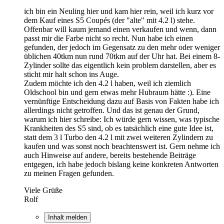
ich bin ein Neuling hier und kam hier rein, weil ich kurz vor
dem Kauf eines S5 Coupés (der "alte" mit 4.2 l) stehe.
Offenbar will kaum jemand einen verkaufen und wenn, dann
passt mir die Farbe nicht so recht. Nun habe ich einen
gefunden, der jedoch im Gegensatz zu den mehr oder weniger
üblichen 40tkm nun rund 70tkm auf der Uhr hat. Bei einem 8-
Zylinder sollte das eigentlich kein problem darstellen, aber es
sticht mir halt schon ins Auge.
Zudem möchte ich den 4.2 l haben, weil ich ziemlich
Oldschool bin und gern etwas mehr Hubraum hätte :). Eine
vernünftige Entscheidung dazu auf Basis von Fakten habe ich
allerdings nicht getroffen. Und das ist genau der Grund,
warum ich hier schreibe: Ich würde gern wissen, was typische
Krankheiten des S5 sind, ob es tatsächlich eine gute Idee ist,
statt dem 3 l Turbo den 4.2 l mit zwei weiteren Zylindern zu
kaufen und was sonst noch beachtenswert ist. Gern nehme ich
auch Hinweise auf andere, bereits bestehende Beiträge
entgegen, ich habe jedoch bislang keine konkreten Antworten
zu meinen Fragen gefunden.
Viele Grüße
Rolf
Inhalt melden