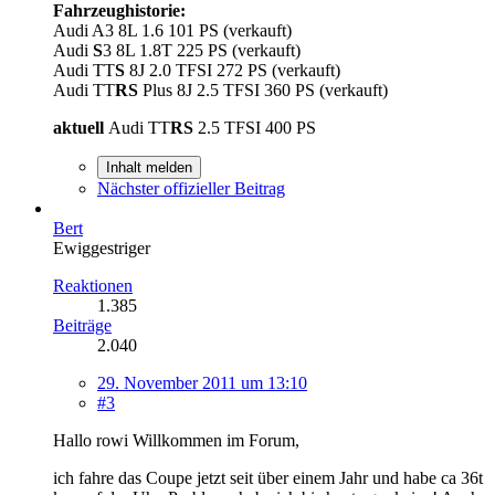
Fahrzeughistorie:
Audi A3 8L 1.6 101 PS (verkauft)
Audi
S
3 8L 1.8T 225 PS (verkauft)
Audi TT
S
8J 2.0 TFSI 272 PS (verkauft)
Audi TT
RS
Plus 8J 2.5 TFSI 360 PS (verkauft)
aktuell
Audi TT
RS
2.5 TFSI 400 PS
Inhalt melden
Nächster offizieller Beitrag
Bert
Ewiggestriger
Reaktionen
1.385
Beiträge
2.040
29. November 2011 um 13:10
#3
Hallo rowi Willkommen im Forum,
ich fahre das Coupe jetzt seit über einem Jahr und habe ca 36t