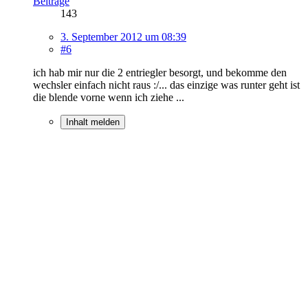
Beiträge
143
3. September 2012 um 08:39
#6
ich hab mir nur die 2 entriegler besorgt, und bekomme den
wechsler einfach nicht raus :/... das einzige was runter geht ist
die blende vorne wenn ich ziehe ...
Inhalt melden