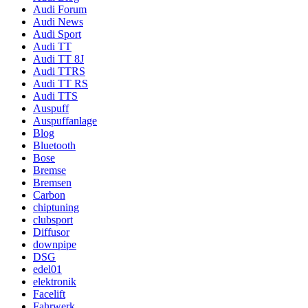
Audi Forum
Audi News
Audi Sport
Audi TT
Audi TT 8J
Audi TTRS
Audi TT RS
Audi TTS
Auspuff
Auspuffanlage
Blog
Bluetooth
Bose
Bremse
Bremsen
Carbon
chiptuning
clubsport
Diffusor
downpipe
DSG
edel01
elektronik
Facelift
Fahrwerk