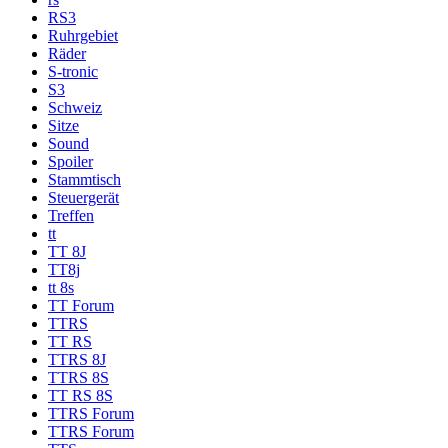
RS3
Ruhrgebiet
Räder
S-tronic
S3
Schweiz
Sitze
Sound
Spoiler
Stammtisch
Steuergerät
Treffen
tt
TT 8J
TT8j
tt 8s
TT Forum
TTRS
TT RS
TTRS 8J
TTRS 8S
TT RS 8S
TTRS Forum
TTRS Forum