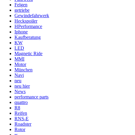
Felgen
getriebe
Gewindefahrwerk
Heckspoiler
HPerformance
Iphone
Kaufberatung
KW
LED
Magnetic Ride
MMI
Motor
München
Navi
neu
neu hier
News
performance parts
quattro
R8
Reifen
RNS-E
Roadster
Rotor
rs