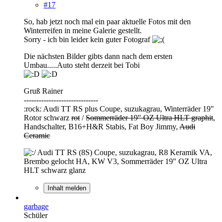
#17
So, hab jetzt noch mal ein paar aktuelle Fotos mit den
Winterreifen in meine Galerie gestellt.
Sorry - ich bin leider kein guter Fotograf
Die nächsten Bilder gibts dann nach dem ersten
Umbau.....Auto steht derzeit bei Tobi
Gruß Rainer
------------------------------
:rock: Audi TT RS plus Coupe, suzukagrau, Winterräder 19"
Rotor schwarz
rot
/
Sommerräder 19" OZ Ultra HLT graphit
,
Handschalter, B16+H&R Stabis, Fat Boy Jimmy,
Audi
Ceramic
Audi TT RS (8S) Coupe, suzukagrau, R8 Keramik VA,
Brembo gelocht HA, KW V3, Sommerräder 19" OZ Ultra
HLT schwarz glanz
Inhalt melden
garbage
Schüler