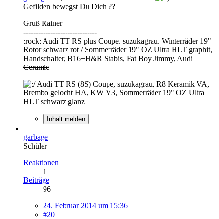
Gefilden bewegst Du Dich ??
Gruß Rainer
------------------------------
:rock: Audi TT RS plus Coupe, suzukagrau, Winterräder 19"
Rotor schwarz
rot
/
Sommerräder 19" OZ Ultra HLT graphit
,
Handschalter, B16+H&R Stabis, Fat Boy Jimmy,
Audi
Ceramic
Audi TT RS (8S) Coupe, suzukagrau, R8 Keramik VA,
Brembo gelocht HA, KW V3, Sommerräder 19" OZ Ultra
HLT schwarz glanz
Inhalt melden
garbage
Schüler
Reaktionen
1
Beiträge
96
24. Februar 2014 um 15:36
#20