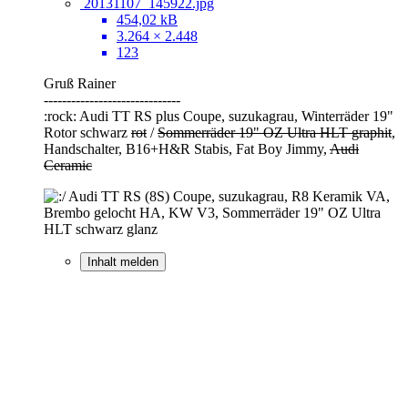
20131107_145922.jpg
454,02 kB
3.264 × 2.448
123
Gruß Rainer
------------------------------
:rock: Audi TT RS plus Coupe, suzukagrau, Winterräder 19"
Rotor schwarz
rot
/
Sommerräder 19" OZ Ultra HLT graphit
,
Handschalter, B16+H&R Stabis, Fat Boy Jimmy,
Audi
Ceramic
Audi TT RS (8S) Coupe, suzukagrau, R8 Keramik VA,
Brembo gelocht HA, KW V3, Sommerräder 19" OZ Ultra
HLT schwarz glanz
Inhalt melden