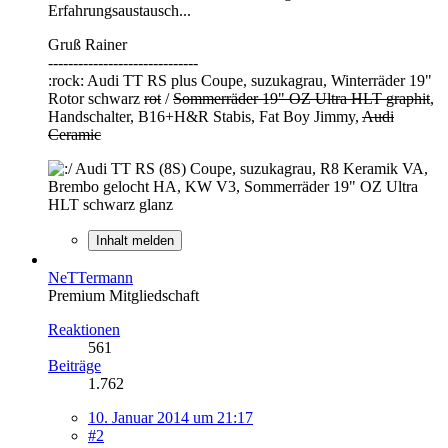
Erfahrungsaustausch...
Gruß Rainer
------------------------------
:rock: Audi TT RS plus Coupe, suzukagrau, Winterräder 19"
Rotor schwarz
rot
/
Sommerräder 19" OZ Ultra HLT graphit
,
Handschalter, B16+H&R Stabis, Fat Boy Jimmy,
Audi
Ceramic
Audi TT RS (8S) Coupe, suzukagrau, R8 Keramik VA,
Brembo gelocht HA, KW V3, Sommerräder 19" OZ Ultra
HLT schwarz glanz
Inhalt melden
NeTTermann
Premium Mitgliedschaft
Reaktionen
561
Beiträge
1.762
10. Januar 2014 um 21:17
#2