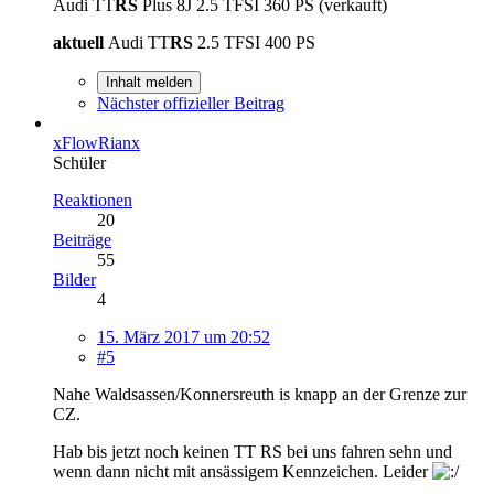
Audi TT
RS
Plus 8J 2.5 TFSI 360 PS (verkauft)
aktuell
Audi TT
RS
2.5 TFSI 400 PS
Inhalt melden
Nächster offizieller Beitrag
xFlowRianx
Schüler
Reaktionen
20
Beiträge
55
Bilder
4
15. März 2017 um 20:52
#5
Nahe Waldsassen/Konnersreuth is knapp an der Grenze zur
CZ.
Hab bis jetzt noch keinen TT RS bei uns fahren sehn und
wenn dann nicht mit ansässigem Kennzeichen. Leider