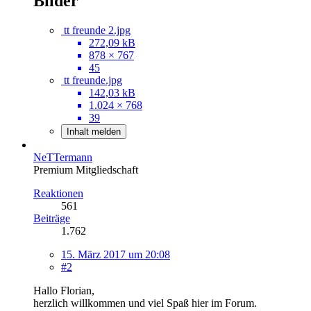
Bilder
tt freunde 2.jpg
272,09 kB
878 × 767
45
tt freunde.jpg
142,03 kB
1.024 × 768
39
Inhalt melden
NeTTermann
Premium Mitgliedschaft
Reaktionen
561
Beiträge
1.762
15. März 2017 um 20:08
#2
Hallo Florian,
herzlich willkommen und viel Spaß hier im Forum.