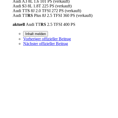
Audi A3 8L 1.6 101 PS (verkauft)
Audi
S
3 8L 1.8T 225 PS (verkauft)
Audi TT
S
8J 2.0 TFSI 272 PS (verkauft)
Audi TT
RS
Plus 8J 2.5 TFSI 360 PS (verkauft)
aktuell
Audi TT
RS
2.5 TFSI 400 PS
Inhalt melden
Vorheriger offizieller Beitrag
Nächster offizieller Beitrag