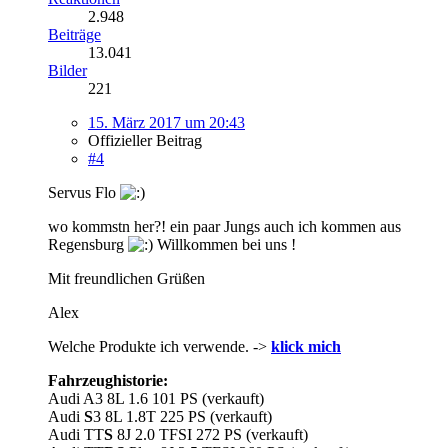
2.948
Beiträge
13.041
Bilder
221
15. März 2017 um 20:43
Offizieller Beitrag
#4
Servus Flo
wo kommstn her?! ein paar Jungs auch ich kommen aus
Regensburg
Willkommen bei uns !
Mit freundlichen Grüßen
Alex
Welche Produkte ich verwende. ->
klick mich
Fahrzeughistorie:
Audi A3 8L 1.6 101 PS (verkauft)
Audi
S
3 8L 1.8T 225 PS (verkauft)
Audi TT
S
8J 2.0 TFSI 272 PS (verkauft)