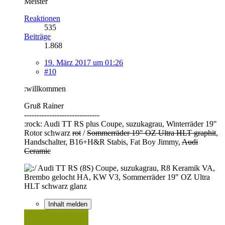
Meister
Reaktionen
535
Beiträge
1.868
19. März 2017 um 01:26
#10
:willkommen
Gruß Rainer
------------------------------
:rock: Audi TT RS plus Coupe, suzukagrau, Winterräder 19"
Rotor schwarz
rot
/
Sommerräder 19" OZ Ultra HLT graphit
,
Handschalter, B16+H&R Stabis, Fat Boy Jimmy,
Audi
Ceramic
Audi TT RS (8S) Coupe, suzukagrau, R8 Keramik VA,
Brembo gelocht HA, KW V3, Sommerräder 19" OZ Ultra
HLT schwarz glanz
Inhalt melden