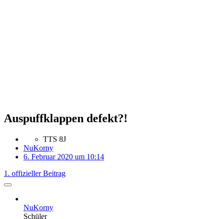
Auspuffklappen defekt?!
TTS 8J
NuKorny
6. Februar 2020 um 10:14
1. offizieller Beitrag
NuKorny
Schüler