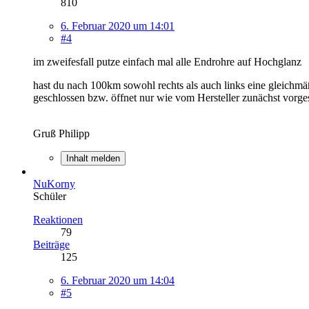
810
6. Februar 2020 um 14:01
#4
im zweifesfall putze einfach mal alle Endrohre auf Hochglanz
hast du nach 100km sowohl rechts als auch links eine gleichmä
geschlossen bzw. öffnet nur wie vom Hersteller zunächst vorg
Gruß Philipp
Inhalt melden
NuKorny
Schüler
Reaktionen
79
Beiträge
125
6. Februar 2020 um 14:04
#5