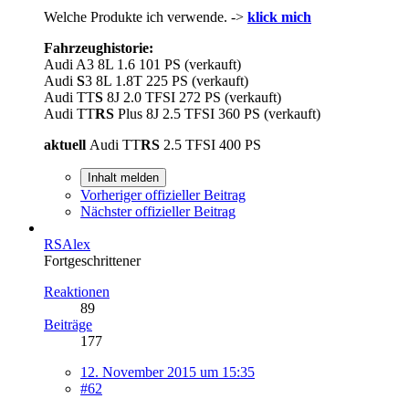
Welche Produkte ich verwende. ->
klick mich
Fahrzeughistorie:
Audi A3 8L 1.6 101 PS (verkauft)
Audi
S
3 8L 1.8T 225 PS (verkauft)
Audi TT
S
8J 2.0 TFSI 272 PS (verkauft)
Audi TT
RS
Plus 8J 2.5 TFSI 360 PS (verkauft)
aktuell
Audi TT
RS
2.5 TFSI 400 PS
Inhalt melden
Vorheriger offizieller Beitrag
Nächster offizieller Beitrag
RSAlex
Fortgeschrittener
Reaktionen
89
Beiträge
177
12. November 2015 um 15:35
#62