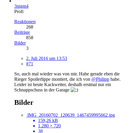
3nigm4
Profi
Reaktionen
268
Beiträge
858
Bilder
3
2. Juli 2016 um 13:53
#71
So, auch mal wieder was von mir. Habe gerade eben die
Rieger Spoilerlippe montiert, die ich von
@Philipp
habe.
Leider ist heute Kackwetter, deshalb erstmal nur ein
Schnappschuss in der Garage
Bilder
IMG_20160702_120639_1467459995662.jpg
159,26 kB
1.280 × 720
38