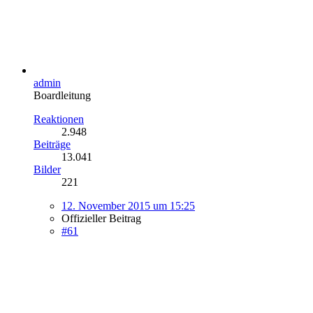
admin
Boardleitung
Reaktionen
2.948
Beiträge
13.041
Bilder
221
12. November 2015 um 15:25
Offizieller Beitrag
#61