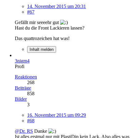
14. November 2015 um 20:31
#67
Gefällt mir seeeehr gut
Hast du die Front Lackieren lassen?
Das quattrozeichen hat was!
Inhalt melden
3nigm4
Profi
Reaktionen
268
Beiträge
858
Bilder
3
16. November 2015 um 09:29
#68
@Dr. RS
Danke
Ist alles erstmal nur mit PlastiDip kein Lack. Also alles was