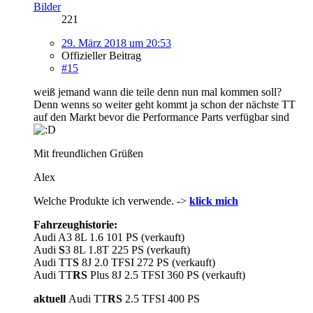
Bilder
221
29. März 2018 um 20:53
Offizieller Beitrag
#15
weiß jemand wann die teile denn nun mal kommen soll?
Denn wenns so weiter geht kommt ja schon der nächste TT
auf den Markt bevor die Performance Parts verfügbar sind
Mit freundlichen Grüßen
Alex
Welche Produkte ich verwende. ->
klick mich
Fahrzeughistorie:
Audi A3 8L 1.6 101 PS (verkauft)
Audi
S
3 8L 1.8T 225 PS (verkauft)
Audi TT
S
8J 2.0 TFSI 272 PS (verkauft)
Audi TT
RS
Plus 8J 2.5 TFSI 360 PS (verkauft)
aktuell
Audi TT
RS
2.5 TFSI 400 PS