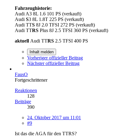
Fahrzeughistorie:
Audi A3 8L 1.6 101 PS (verkauft)
Audi
S
3 8L 1.8T 225 PS (verkauft)
Audi TT
S
8J 2.0 TFSI 272 PS (verkauft)
Audi TT
RS
Plus 8J 2.5 TFSI 360 PS (verkauft)
aktuell
Audi TT
RS
2.5 TFSI 400 PS
Inhalt melden
Vorheriger offizieller Beitrag
Nächster offizieller Beitrag
FausO
Fortgeschrittener
Reaktionen
128
Beiträge
390
24. Oktober 2017 um 11:01
#9
Ist das die AGA für den TTRS?