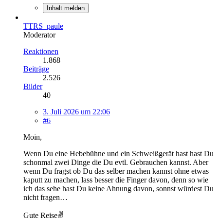
Inhalt melden
TTRS_paule
Moderator
Reaktionen
1.868
Beiträge
2.526
Bilder
40
3. Juli 2026 um 22:06
#6
Moin,
Wenn Du eine Hebebühne und ein Schweißgerät hast hast Du
schonmal zwei Dinge die Du evtl. Gebrauchen kannst. Aber
wenn Du fragst ob Du das selber machen kannst ohne etwas
kaputt zu machen, lass besser die Finger davon, denn so wie
ich das sehe hast Du keine Ahnung davon, sonnst würdest Du
nicht fragen…
Gute Reise✌️