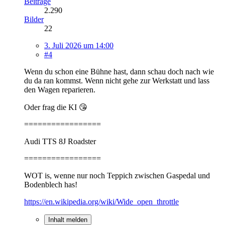
Beiträge
2.290
Bilder
22
3. Juli 2026 um 14:00
#4
Wenn du schon eine Bühne hast, dann schau doch nach wie
du da ran kommst. Wenn nicht gehe zur Werkstatt und lass
den Wagen reparieren.
Oder frag die KI 😘
=================
Audi TTS 8J Roadster
=================
WOT is, wenne nur noch Teppich zwischen Gaspedal und
Bodenblech has!
https://en.wikipedia.org/wiki/Wide_open_throttle
Inhalt melden