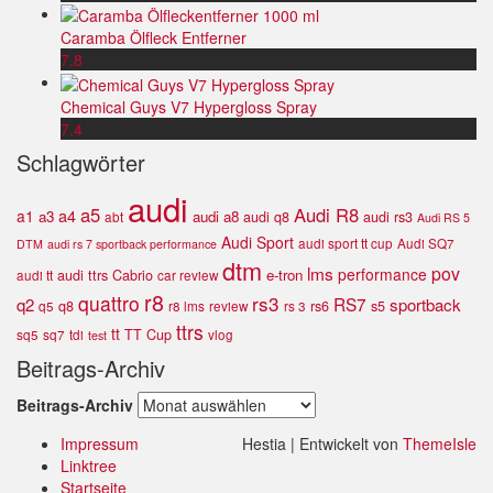
Caramba Ölfleck Entferner
7.8
Chemical Guys V7 Hypergloss Spray
7.4
Schlagwörter
audi
a5
Audi R8
a4
a1
a3
audi a8
audi q8
audi rs3
abt
Audi RS 5
Audi Sport
audi sport tt cup
Audi SQ7
DTM
audi rs 7 sportback performance
dtm
lms
pov
performance
e-tron
audi ttrs
Cabrio
audi tt
car review
r8
quattro
rs3
RS7
q2
sportback
q8
rs6
s5
q5
r8 lms
review
rs 3
ttrs
tt
TT Cup
sq5
sq7
tdi
vlog
test
Beitrags-Archiv
Beitrags-Archiv
Impressum
Hestia | Entwickelt von
ThemeIsle
Linktree
Startseite