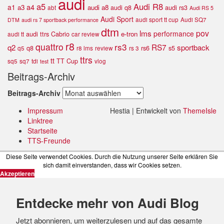
audi
a5
Audi R8
a4
a1
a3
audi a8
audi q8
audi rs3
abt
Audi RS 5
Audi Sport
audi sport tt cup
Audi SQ7
DTM
audi rs 7 sportback performance
dtm
lms
pov
performance
e-tron
audi ttrs
Cabrio
audi tt
car review
r8
quattro
rs3
RS7
q2
sportback
q8
rs6
s5
q5
r8 lms
review
rs 3
ttrs
tt
TT Cup
sq5
sq7
tdi
vlog
test
Beitrags-Archiv
Beitrags-Archiv
Impressum
Hestia | Entwickelt von
ThemeIsle
Linktree
Startseite
TTS-Freunde
Diese Seite verwendet Cookies. Durch die Nutzung unserer Seite erklären Sie
sich damit einverstanden, dass wir Cookies setzen.
Akzeptieren
Entdecke mehr von Audi Blog
Jetzt abonnieren, um weiterzulesen und auf das gesamte