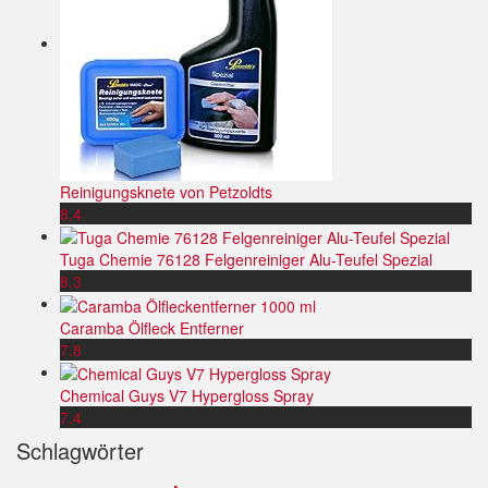
Reinigungsknete von Petzoldts
8.4
Tuga Chemie 76128 Felgenreiniger Alu-Teufel Spezial
8.3
Caramba Ölfleck Entferner
7.8
Chemical Guys V7 Hypergloss Spray
7.4
Schlagwörter