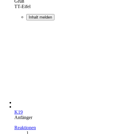
Gruß
TT-Eifel
Inhalt melden
K19
Anfänger
Reaktionen
1