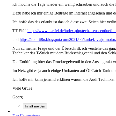
ich möchte die Tage wieder ein wenig schrauben und auch di
Dazu habe ich mir einige Beiträge im Internet angesehen und da 
Ich hoffe das das erlaubt ist das ich diese zwei Seiten hier verli
TT Eifel
https://www.tt-eifel.de/index.php/tech…euseentlueftu
und
https://audi-tt8n.blogspot.com/2021/06/kurbel…-ajq-motor
Nun zu meiner Frage und der Überschrift, ich verstehe das gan
Techniker das T-Stück mit dem Rückschlagventil und den Schl
Die Entlüftung über das Druckregelventil in den Ansaugtrakt 
Im Netz gibt es ja auch einige Umbauten auf Öl Catch Tank und
Ich hoffe mir kann jemand erklären warum die Audi Techniker
Viele Grüße
Georg
Inhalt melden
Der Hausmeister