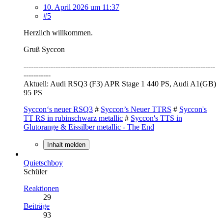
10. April 2026 um 11:37
#5
Herzlich willkommen.
Gruß Syccon
------------------------------------------------------------------------------
-----------
Aktuell: Audi RSQ3 (F3) APR Stage 1 440 PS, Audi A1(GB)
95 PS
Syccon‘s neuer RSQ3
#
Syccon’s Neuer TTRS
#
Syccon's
TT RS in rubinschwarz metallic
#
Syccon's TTS in
Glutorange & Eissilber metallic - The End
Inhalt melden
Quietschboy
Schüler
Reaktionen
29
Beiträge
93