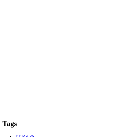
Tags
TT RS 8S