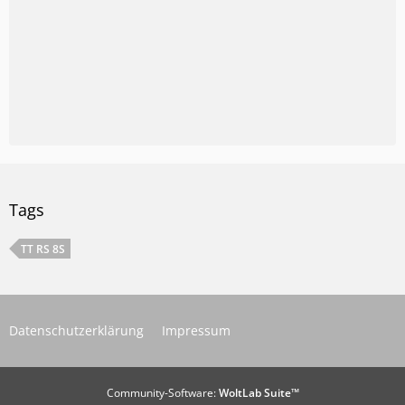
Tags
TT RS 8S
Datenschutzerklärung
Impressum
Community-Software:
WoltLab Suite™