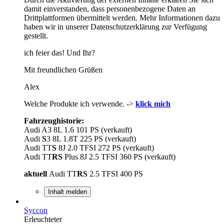
damit einverstanden, dass personenbezogene Daten an
Drittplattformen übermittelt werden. Mehr Informationen dazu
haben wir in unserer Datenschutzerklärung zur Verfügung
gestellt.
ich feier das! Und Ihr?
Mit freundlichen Grüßen
Alex
Welche Produkte ich verwende. ->
klick mich
Fahrzeughistorie:
Audi A3 8L 1.6 101 PS (verkauft)
Audi
S
3 8L 1.8T 225 PS (verkauft)
Audi TT
S
8J 2.0 TFSI 272 PS (verkauft)
Audi TT
RS
Plus 8J 2.5 TFSI 360 PS (verkauft)
aktuell
Audi TT
RS
2.5 TFSI 400 PS
Inhalt melden
Syccon
Erleuchteter