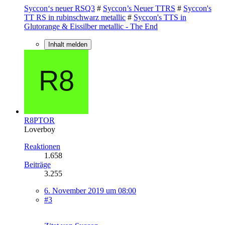
Syccon‘s neuer RSQ3
#
Syccon’s Neuer TTRS
#
Syccon's
TT RS in rubinschwarz metallic
#
Syccon's TTS in
Glutorange & Eissilber metallic - The End
Inhalt melden
R8PTOR
Loverboy
Reaktionen
1.658
Beiträge
3.255
6. November 2019 um 08:00
#3