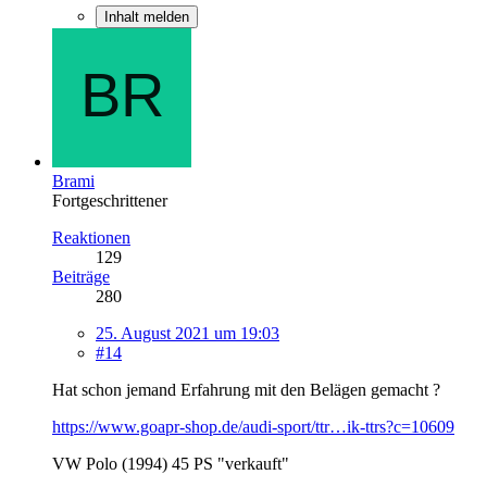
Inhalt melden
Brami
Fortgeschrittener
Reaktionen
129
Beiträge
280
25. August 2021 um 19:03
#14
Hat schon jemand Erfahrung mit den Belägen gemacht ?
https://www.goapr-shop.de/audi-sport/ttr…ik-ttrs?c=10609
VW Polo (1994) 45 PS "verkauft"