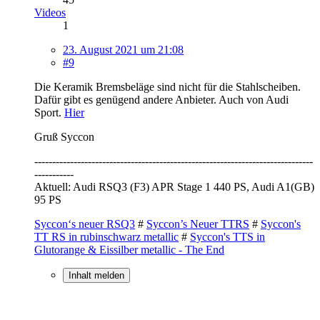
Videos
1
23. August 2021 um 21:08
#9
Die Keramik Bremsbeläge sind nicht für die Stahlscheiben.
Dafür gibt es genügend andere Anbieter. Auch von Audi
Sport.
Hier
Gruß Syccon
------------------------------------------------------------------------------
-----------
Aktuell: Audi RSQ3 (F3) APR Stage 1 440 PS, Audi A1(GB)
95 PS
Syccon‘s neuer RSQ3
#
Syccon’s Neuer TTRS
#
Syccon's
TT RS in rubinschwarz metallic
#
Syccon's TTS in
Glutorange & Eissilber metallic - The End
Inhalt melden