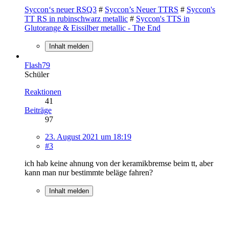
Syccon‘s neuer RSQ3
#
Syccon’s Neuer TTRS
#
Syccon's
TT RS in rubinschwarz metallic
#
Syccon's TTS in
Glutorange & Eissilber metallic - The End
Inhalt melden
Flash79
Schüler
Reaktionen
41
Beiträge
97
23. August 2021 um 18:19
#3
ich hab keine ahnung von der keramikbremse beim tt, aber
kann man nur bestimmte beläge fahren?
Inhalt melden