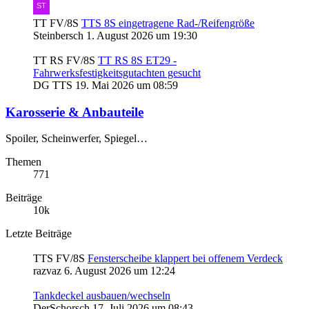
TT FV/8S
TTS 8S eingetragene Rad-/Reifengröße
Steinbersch
1. August 2026 um 19:30
TT RS FV/8S
TT RS 8S ET29 -
Fahrwerksfestigkeitsgutachten gesucht
DG TTS
19. Mai 2026 um 08:59
Karosserie & Anbauteile
Spoiler, Scheinwerfer, Spiegel…
Themen
771
Beiträge
10k
Letzte Beiträge
TTS FV/8S
Fensterscheibe klappert bei offenem Verdeck
razvaz
6. August 2026 um 12:24
Tankdeckel ausbauen/wechseln
DerSchorsch
17. Juli 2026 um 08:43