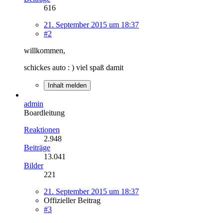
616
21. September 2015 um 18:37
#2
willkommen,
schickes auto : ) viel spaß damit
Inhalt melden
admin
Boardleitung
Reaktionen
2.948
Beiträge
13.041
Bilder
221
21. September 2015 um 18:37
Offizieller Beitrag
#3