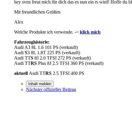
hey sven freut mich für dich das es nun ein rs wird! Hoffe du bl
Mit freundlichen Grüßen
Alex
Welche Produkte ich verwende. ->
klick mich
Fahrzeughistorie:
Audi A3 8L 1.6 101 PS (verkauft)
Audi
S
3 8L 1.8T 225 PS (verkauft)
Audi TT
S
8J 2.0 TFSI 272 PS (verkauft)
Audi TT
RS
Plus 8J 2.5 TFSI 360 PS (verkauft)
aktuell
Audi TT
RS
2.5 TFSI 400 PS
Inhalt melden
Nächster offizieller Beitrag