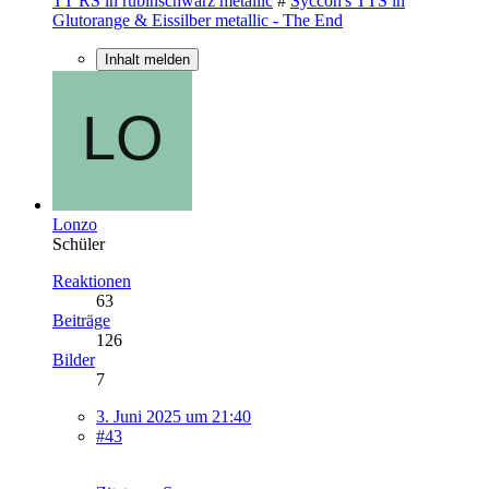
TT RS in rubinschwarz metallic
#
Syccon's TTS in
Glutorange & Eissilber metallic - The End
Inhalt melden
Lonzo
Schüler
Reaktionen
63
Beiträge
126
Bilder
7
3. Juni 2025 um 21:40
#43