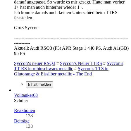
darauf angepasst. So wurde es mir gesagt. Hatte man vorher
1+ hat man auch hinterher wieder 1+.
Ich konnte damals auch keinen Unterschied beim TTRS
feststellen.
Gruß Syccon
------------------------------------------------------------------------------
-----------
Aktuell: Audi RSQ3 (F3) APR Stage 1 440 PS, Audi A1(GB)
95 PS
Syccon‘s neuer RSQ3
#
Syccon’s Neuer TTRS
#
Syccon's
TT RS in rubinschwarz metallic
#
Syccon's TTS in
Glutorange & Eissilber metallic - The End
Inhalt melden
Volltanker68
Schüler
Reaktionen
128
Beiträge
138