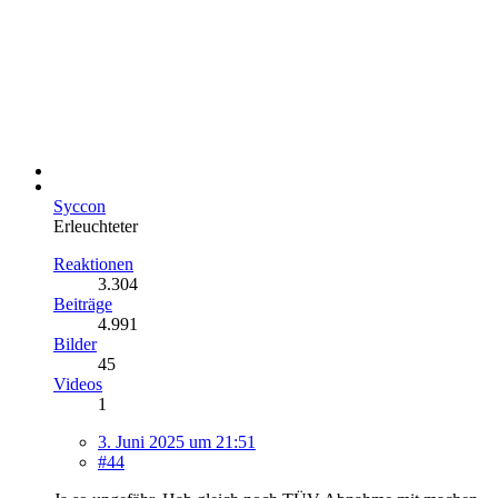
Syccon
Erleuchteter
Reaktionen
3.304
Beiträge
4.991
Bilder
45
Videos
1
3. Juni 2025 um 21:51
#44