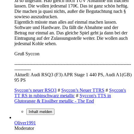
Ja so ungefähr. Hab gleich noch TÜV Abnahme mit machen
lassen. Die wollen jedesmal 170€. Das ist ganz schön heftig.
Die machen ja quasi nichts, außer die Begutachtung nach §
sowieso auszudrucken.
Eigentlich müsste man alles auf einmal machen lassen.
Software und Hardware. Da fällt die Abnahme und der
Betrag nur einmal an. Das gleiche Spiel geht ja dann bei der
Eintragung auf der Zulassungsstelle weiter. Die wollen auch
jedesmal Kohle sehen.
Gruß Syccon
------------------------------------------------------------------------------
-----------
Aktuell: Audi RSQ3 (F3) APR Stage 1 440 PS, Audi A1(GB)
95 PS
Syccon‘s neuer RSQ3
#
Syccon’s Neuer TTRS
#
Syccon's
TT RS in rubinschwarz metallic
#
Syccon's TTS in
Glutorange & Eissilber metallic - The End
Inhalt melden
Oliver1991
Moderator