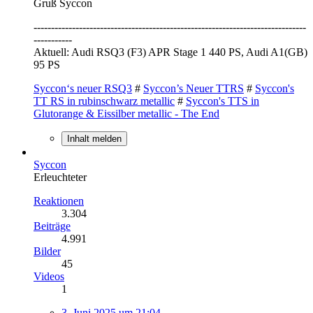
Gruß Syccon
------------------------------------------------------------------------------
-----------
Aktuell: Audi RSQ3 (F3) APR Stage 1 440 PS, Audi A1(GB)
95 PS
Syccon‘s neuer RSQ3
#
Syccon’s Neuer TTRS
#
Syccon's
TT RS in rubinschwarz metallic
#
Syccon's TTS in
Glutorange & Eissilber metallic - The End
Inhalt melden
Syccon
Erleuchteter
Reaktionen
3.304
Beiträge
4.991
Bilder
45
Videos
1
3. Juni 2025 um 21:04