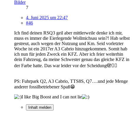
Bilder
7
4. Juni 2025 um 22:47
#46
Ich find deinen RSQ3 geil aber mittlerweile denke ich mir,
muss es immer die Eierlegende Wollmichsau sein?! Hab selbst
gestreut, auch wegen der Nutzung und Km. Seid vorletzter
Woche ist ein 2017er A3 Cabrio hinzugekommen. Somit hab
ich nun für jeden Zweck ein KFZ. Aber ich feier weiterhin
dein Fahrzeug, da meine Schwester genau das gleiche KFZ in
der Farbe hatte. Das war leider vor der Scheidung🫣🤷‍♂️
PS: Fuhrpark Q2, A3 Cabrio, TTS8S, Q7….und jede Menge
anderer fossilbetriebener Spaß😁
I like Big Boost and I can not lie
Inhalt melden