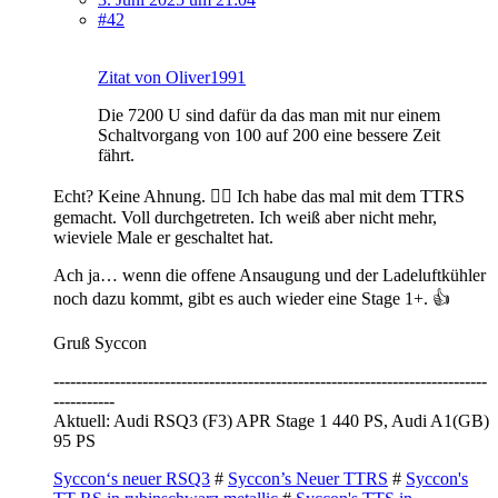
#42
Zitat von Oliver1991
Die 7200 U sind dafür da das man mit nur einem
Schaltvorgang von 100 auf 200 eine bessere Zeit
fährt.
Echt? Keine Ahnung. 🤷‍♂️ Ich habe das mal mit dem TTRS
gemacht. Voll durchgetreten. Ich weiß aber nicht mehr,
wieviele Male er geschaltet hat.
Ach ja… wenn die offene Ansaugung und der Ladeluftkühler
noch dazu kommt, gibt es auch wieder eine Stage 1+. 👍
Gruß Syccon
------------------------------------------------------------------------------
-----------
Aktuell: Audi RSQ3 (F3) APR Stage 1 440 PS, Audi A1(GB)
95 PS
Syccon‘s neuer RSQ3
#
Syccon’s Neuer TTRS
#
Syccon's