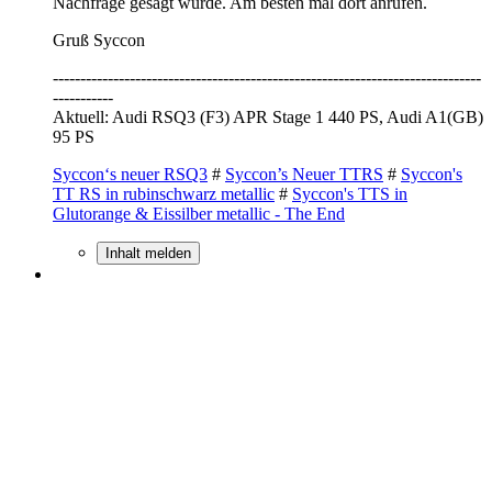
Nachfrage gesagt wurde. Am besten mal dort anrufen.
Gruß Syccon
------------------------------------------------------------------------------
-----------
Aktuell: Audi RSQ3 (F3) APR Stage 1 440 PS, Audi A1(GB)
95 PS
Syccon‘s neuer RSQ3
#
Syccon’s Neuer TTRS
#
Syccon's
TT RS in rubinschwarz metallic
#
Syccon's TTS in
Glutorange & Eissilber metallic - The End
Inhalt melden