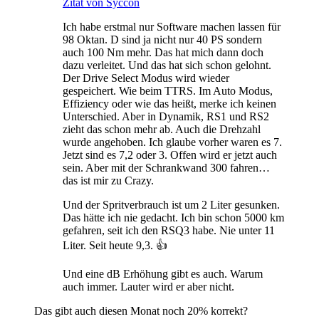
Zitat von Syccon
Ich habe erstmal nur Software machen lassen für
98 Oktan. D sind ja nicht nur 40 PS sondern
auch 100 Nm mehr. Das hat mich dann doch
dazu verleitet. Und das hat sich schon gelohnt.
Der Drive Select Modus wird wieder
gespeichert. Wie beim TTRS. Im Auto Modus,
Effiziency oder wie das heißt, merke ich keinen
Unterschied. Aber in Dynamik, RS1 und RS2
zieht das schon mehr ab. Auch die Drehzahl
wurde angehoben. Ich glaube vorher waren es 7.
Jetzt sind es 7,2 oder 3. Offen wird er jetzt auch
sein. Aber mit der Schrankwand 300 fahren…
das ist mir zu Crazy.
Und der Spritverbrauch ist um 2 Liter gesunken.
Das hätte ich nie gedacht. Ich bin schon 5000 km
gefahren, seit ich den RSQ3 habe. Nie unter 11
Liter. Seit heute 9,3. 👍
Und eine dB Erhöhung gibt es auch. Warum
auch immer. Lauter wird er aber nicht.
Das gibt auch diesen Monat noch 20% korrekt?