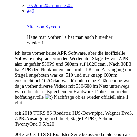
10. Juni 2025 um 13:02
#49
Zitat von Syccon
Hatte man vorher 1+ hat man auch hinterher
wieder 1+.
ich hatte vorher keine APR Software, aber die inoffizielle
Software entsprach von den Werten der Stage 1+ von APR
also ungefähr 530PS und 680nm auf 102Octan . Nach 30E3
hat APR den Neukunden auch mit LLK und Ansaugung nur
Stage1 angeboten was ca. 510 und nur knapp 600nm
entspricht bei 102Octan was für mich eine Entäuschung war,
da ja vorher diverse Videos mit 530/680 im Netz unterwegs
waren bei der entsprechenden Hardware. Daher nun meine
hoffnungsvolle
Nachfrage ob es wieder offiziell eine 1+
gibt
seit 2018 TTRS 8S Roadster, HJS-Downpipe, Wagner Evo3,
APR-Ansaugung inkl. Inlet, Stage1 APR?, Schmidt
TwentyOne 9,5Jx20
2013-2018 TTS 8J Roadster Serie belassen da bildschön ab