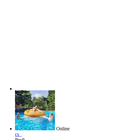
Online
cs_
Profi