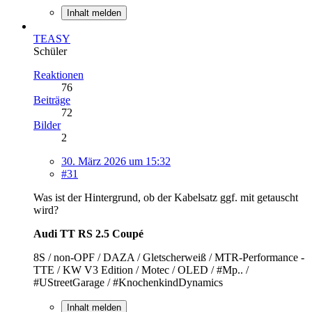
Inhalt melden
TEASY
Schüler
Reaktionen
76
Beiträge
72
Bilder
2
30. März 2026 um 15:32
#31
Was ist der Hintergrund, ob der Kabelsatz ggf. mit getauscht
wird?
Audi TT RS 2.5 Coupé
8S / non-OPF / DAZA / Gletscherweiß / MTR-Performance -
TTE / KW V3 Edition / Motec / OLED / #Mp.. /
#UStreetGarage / #KnochenkindDynamics
Inhalt melden