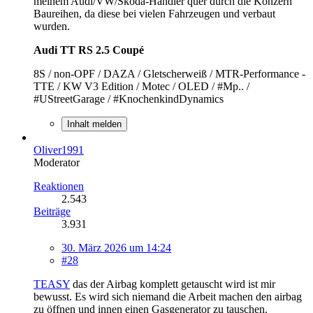
meinem Audi/VW/Škoda-Händler quer durch die Konzern
Baureihen, da diese bei vielen Fahrzeugen und verbaut
wurden.
Audi TT RS 2.5 Coupé
8S / non-OPF / DAZA / Gletscherweiß / MTR-Performance -
TTE / KW V3 Edition / Motec / OLED / #Mp.. /
#UStreetGarage / #KnochenkindDynamics
Inhalt melden
Oliver1991
Moderator
Reaktionen
2.543
Beiträge
3.931
30. März 2026 um 14:24
#28
TEASY
das der Airbag komplett getauscht wird ist mir
bewusst. Es wird sich niemand die Arbeit machen den airbag
zu öffnen und innen einen Gasgenerator zu tauschen.