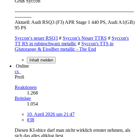
Gruß Syccon
------------------------------------------------------------------------------
-----------
Aktuell: Audi RSQ3 (F3) APR Stage 1 440 PS, Audi A1(GB)
95 PS
Syccon‘s neuer RSQ3
#
Syccon’s Neuer TTRS
#
Syccon's
TT RS in rubinschwarz metallic
#
Syccon's TTS in
Glutorange & Eissilber metallic - The End
Inhalt melden
Online
cs_
Profi
Reaktionen
1.268
Beiträge
1.054
10. April 2026 um 21:47
#38
Diesen KI-shice darf man nicht wirklich ernster nehmen, als
sich das alles altklug liest.