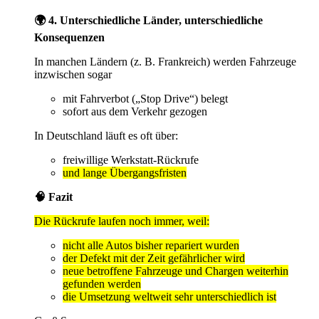
🌍 4. Unterschiedliche Länder, unterschiedliche
Konsequenzen
In manchen Ländern (z. B. Frankreich) werden Fahrzeuge
inzwischen sogar
mit Fahrverbot („Stop Drive“) belegt
sofort aus dem Verkehr gezogen
In Deutschland läuft es oft über:
freiwillige Werkstatt-Rückrufe
und lange Übergangsfristen
🧠 Fazit
Die Rückrufe laufen noch immer, weil:
nicht alle Autos bisher repariert wurden
der Defekt mit der Zeit gefährlicher wird
neue betroffene Fahrzeuge und Chargen weiterhin
gefunden werden
die Umsetzung weltweit sehr unterschiedlich ist