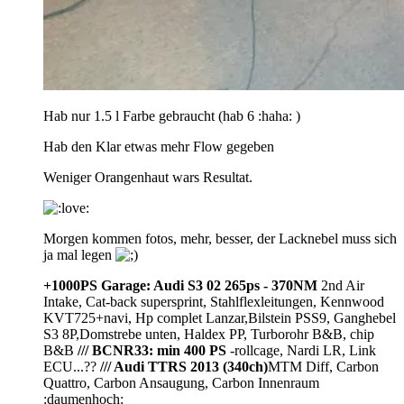
Hab nur 1.5 l Farbe gebraucht (hab 6 :haha: )
Hab den Klar etwas mehr Flow gegeben
Weniger Orangenhaut wars Resultat.
Morgen kommen fotos, mehr, besser, der Lacknebel muss sich
ja mal legen
+1000PS Garage: Audi S3 02 265ps - 370NM
2nd Air
Intake, Cat-back supersprint, Stahlflexleitungen, Kennwood
KVT725+navi, Hp complet Lanzar,Bilstein PSS9, Ganghebel
S3 8P,Domstrebe unten, Haldex PP, Turborohr B&B, chip
B&B
/// BCNR33: min 400 PS
-rollcage, Nardi LR, Link
ECU...??
/// Audi TTRS 2013 (340ch)
MTM Diff, Carbon
Quattro, Carbon Ansaugung, Carbon Innenraum
:daumenhoch: