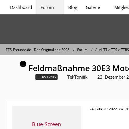
Dashboard
Forum
Blog
Galerie
Mitglie
TTS-Freunde.de - Das Original seit 2008
Forum
Audi TT > TTS > TTRS
Feldmaßnahme 30E3 Moto
TekToniiik
23. Dezember 
TT RS FV/8S
24. Februar 2022 um 18
Blue-Screen