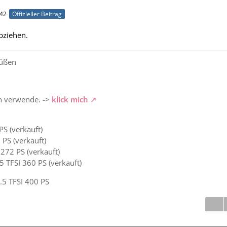
:42
Offizieller Beitrag
abziehen.
rüßen
h verwende. ->
klick mich
PS (verkauft)
 PS (verkauft)
 272 PS (verkauft)
5 TFSI 360 PS (verkauft)
.5 TFSI 400 PS