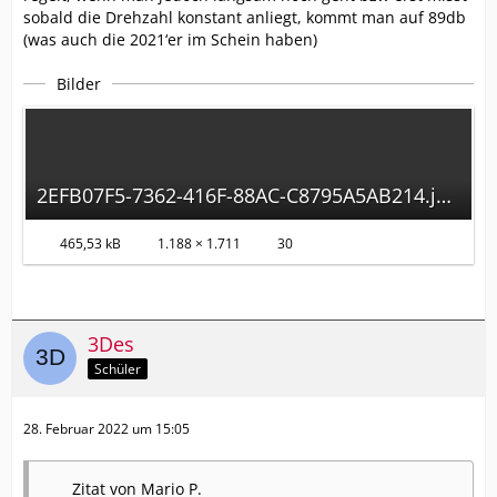
sobald die Drehzahl konstant anliegt, kommt man auf 89db
(was auch die 2021‘er im Schein haben)
Bilder
2EFB07F5-7362-416F-88AC-C8795A5AB214.jpeg
465,53 kB
1.188 × 1.711
30
3Des
Schüler
28. Februar 2022 um 15:05
Zitat von Mario P.