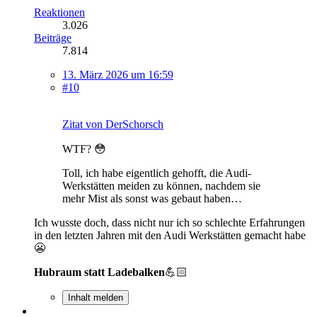
Reaktionen
3.026
Beiträge
7.814
13. März 2026 um 16:59
#10
Zitat von DerSchorsch
WTF? 😳
Toll, ich habe eigentlich gehofft, die Audi-
Werkstätten meiden zu können, nachdem sie
mehr Mist als sonst was gebaut haben…
Ich wusste doch, dass nicht nur ich so schlechte Erfahrungen
in den letzten Jahren mit den Audi Werkstätten gemacht habe
😬
Hubraum statt Ladebalken
💪🏻
Inhalt melden