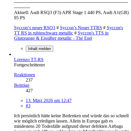
------------------------------------------------------------------------------
-----------
Aktuell: Audi RSQ3 (F3) APR Stage 1 440 PS, Audi A1(GB)
95 PS
Syccon‘s neuer RSQ3
#
Syccon’s Neuer TTRS
#
Syccon's
TT RS in rubinschwarz metallic
#
Syccon's TTS in
Glutorange & Eissilber metallic - The End
Inhalt melden
Lorenzo TT-RS
Fortgeschrittener
Reaktionen
237
Beiträge
427
13. März 2026 um 12:47
#3
Ich persönlich hätte keine Bedenken und würde das so schnell
wie möglich erledigen lassen. Allein in Europa gab es
mindestens 20 Todesfälle aufgrund dieser defekten Airbags