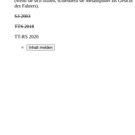
(wenn sie sich öffnen, schleudern sie Metallsplitter ins Gesicht
des Fahrers).
S3 2003
TTS 2018
TT-RS 2020
Inhalt melden