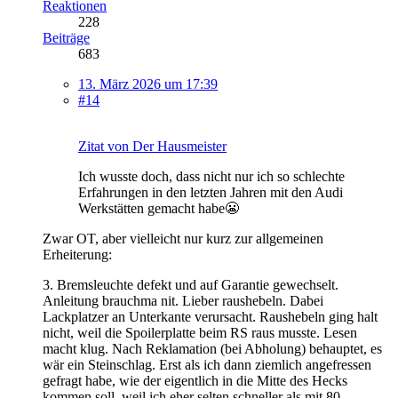
Reaktionen
228
Beiträge
683
13. März 2026 um 17:39
#14
Zitat von Der Hausmeister
Ich wusste doch, dass nicht nur ich so schlechte
Erfahrungen in den letzten Jahren mit den Audi
Werkstätten gemacht habe😬
Zwar OT, aber vielleicht nur kurz zur allgemeinen
Erheiterung:
3. Bremsleuchte defekt und auf Garantie gewechselt.
Anleitung brauchma nit. Lieber raushebeln. Dabei
Lackplatzer an Unterkante verursacht. Raushebeln ging halt
nicht, weil die Spoilerplatte beim RS raus musste. Lesen
macht klug. Nach Reklamation (bei Abholung) behauptet, es
wär ein Steinschlag. Erst als ich dann ziemlich angefressen
gefragt habe, wie der eigentlich in die Mitte des Hecks
kommen soll, weil ich eher selten schneller als mit 80