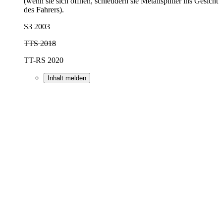
(wenn sie sich öffnen, schleudern sie Metallsplitter ins Gesicht
des Fahrers).
S3 2003
TTS 2018
TT-RS 2020
Inhalt melden