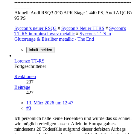
------------------------------------------------------------------------------
-----------
Aktuell: Audi RSQ3 (F3) APR Stage 1 440 PS, Audi A1(GB)
95 PS
Syccon‘s neuer RSQ3
#
Syccon’s Neuer TTRS
#
Syccon's
TT RS in rubinschwarz metallic
#
Syccon's TTS in
Glutorange & Eissilber metallic - The End
Inhalt melden
Lorenzo TT-RS
Fortgeschrittener
Reaktionen
237
Beiträge
427
13. März 2026 um 12:47
#3
Ich persönlich hätte keine Bedenken und würde das so schnell
wie möglich erledigen lassen. Allein in Europa gab es
mindestens 20 Todesfälle aufgrund dieser defekten Airbags