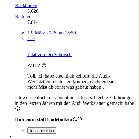
Reaktionen
3.026
Beiträge
7.814
13. März 2026 um 16:59
#10
Zitat von DerSchorsch
WTF? 😳
Toll, ich habe eigentlich gehofft, die Audi-
Werkstätten meiden zu können, nachdem sie
mehr Mist als sonst was gebaut haben…
Ich wusste doch, dass nicht nur ich so schlechte Erfahrungen
in den letzten Jahren mit den Audi Werkstätten gemacht habe
😬
Hubraum statt Ladebalken
💪🏻
Inhalt melden