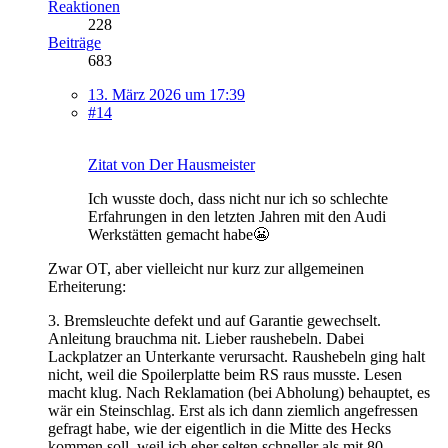
Reaktionen
228
Beiträge
683
13. März 2026 um 17:39
#14
Zitat von Der Hausmeister
Ich wusste doch, dass nicht nur ich so schlechte
Erfahrungen in den letzten Jahren mit den Audi
Werkstätten gemacht habe😬
Zwar OT, aber vielleicht nur kurz zur allgemeinen
Erheiterung:
3. Bremsleuchte defekt und auf Garantie gewechselt.
Anleitung brauchma nit. Lieber raushebeln. Dabei
Lackplatzer an Unterkante verursacht. Raushebeln ging halt
nicht, weil die Spoilerplatte beim RS raus musste. Lesen
macht klug. Nach Reklamation (bei Abholung) behauptet, es
wär ein Steinschlag. Erst als ich dann ziemlich angefressen
gefragt habe, wie der eigentlich in die Mitte des Hecks
kommen soll, weil ich eher selten schneller als mit 80