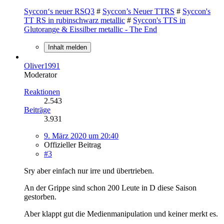
Syccon‘s neuer RSQ3
#
Syccon’s Neuer TTRS
#
Syccon's
TT RS in rubinschwarz metallic
#
Syccon's TTS in
Glutorange & Eissilber metallic - The End
Inhalt melden
Oliver1991
Moderator
Reaktionen
2.543
Beiträge
3.931
9. März 2020 um 20:40
Offizieller Beitrag
#3
Sry aber einfach nur irre und übertrieben.
An der Grippe sind schon 200 Leute in D diese Saison
gestorben.
Aber klappt gut die Medienmanipulation und keiner merkt es.