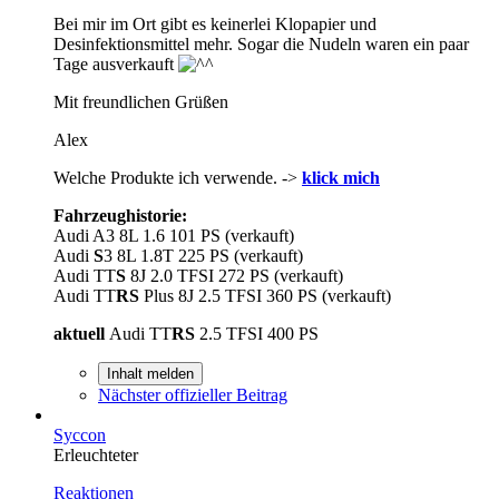
Bei mir im Ort gibt es keinerlei Klopapier und
Desinfektionsmittel mehr. Sogar die Nudeln waren ein paar
Tage ausverkauft
Mit freundlichen Grüßen
Alex
Welche Produkte ich verwende. ->
klick mich
Fahrzeughistorie:
Audi A3 8L 1.6 101 PS (verkauft)
Audi
S
3 8L 1.8T 225 PS (verkauft)
Audi TT
S
8J 2.0 TFSI 272 PS (verkauft)
Audi TT
RS
Plus 8J 2.5 TFSI 360 PS (verkauft)
aktuell
Audi TT
RS
2.5 TFSI 400 PS
Inhalt melden
Nächster offizieller Beitrag
Syccon
Erleuchteter
Reaktionen