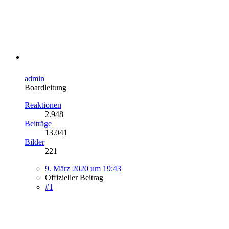
admin
Boardleitung
Reaktionen
2.948
Beiträge
13.041
Bilder
221
9. März 2020 um 19:43
Offizieller Beitrag
#1