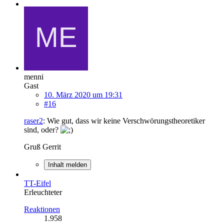
menni
Gast
10. März 2020 um 19:31
#16
raser2
: Wie gut, dass wir keine Verschwörungstheoretiker
sind, oder?
Gruß Gerrit
Inhalt melden
TT-Eifel
Erleuchteter
Reaktionen
1.958