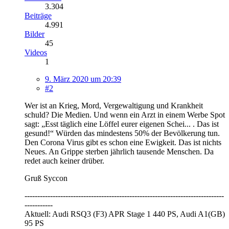
3.304
Beiträge
4.991
Bilder
45
Videos
1
9. März 2020 um 20:39
#2
Wer ist an Krieg, Mord, Vergewaltigung und Krankheit
schuld? Die Medien. Und wenn ein Arzt in einem Werbe Spot
sagt: „Esst täglich eine Löffel eurer eigenen Schei... . Das ist
gesund!“ Würden das mindestens 50% der Bevölkerung tun.
Den Corona Virus gibt es schon eine Ewigkeit. Das ist nichts
Neues. An Grippe sterben jährlich tausende Menschen. Da
redet auch keiner drüber.
Gruß Syccon
------------------------------------------------------------------------------
-----------
Aktuell: Audi RSQ3 (F3) APR Stage 1 440 PS, Audi A1(GB)
95 PS