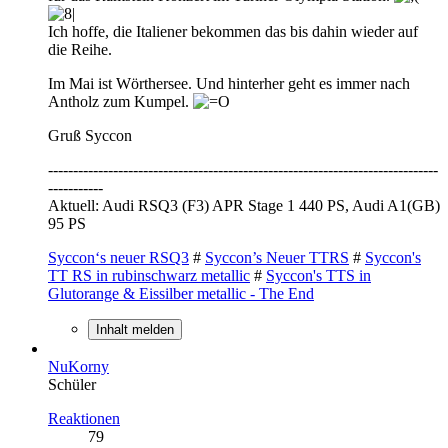
Ich hoffe, die Italiener bekommen das bis dahin wieder auf
die Reihe.
Im Mai ist Wörthersee. Und hinterher geht es immer nach
Antholz zum Kumpel.
Gruß Syccon
------------------------------------------------------------------------------
-----------
Aktuell: Audi RSQ3 (F3) APR Stage 1 440 PS, Audi A1(GB)
95 PS
Syccon‘s neuer RSQ3
#
Syccon’s Neuer TTRS
#
Syccon's
TT RS in rubinschwarz metallic
#
Syccon's TTS in
Glutorange & Eissilber metallic - The End
Inhalt melden
NuKorny
Schüler
Reaktionen
79