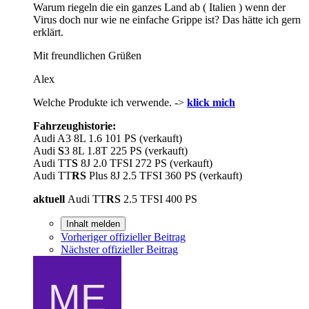
Warum riegeln die ein ganzes Land ab ( Italien ) wenn der
Virus doch nur wie ne einfache Grippe ist? Das hätte ich gern
erklärt.
Mit freundlichen Grüßen
Alex
Welche Produkte ich verwende. ->
klick mich
Fahrzeughistorie:
Audi A3 8L 1.6 101 PS (verkauft)
Audi
S
3 8L 1.8T 225 PS (verkauft)
Audi TT
S
8J 2.0 TFSI 272 PS (verkauft)
Audi TT
RS
Plus 8J 2.5 TFSI 360 PS (verkauft)
aktuell
Audi TT
RS
2.5 TFSI 400 PS
Inhalt melden
Vorheriger offizieller Beitrag
Nächster offizieller Beitrag