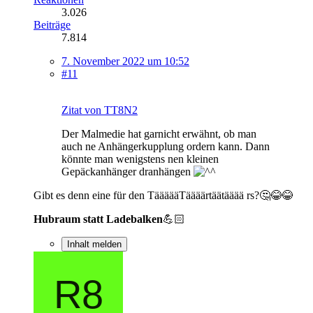
3.026
Beiträge
7.814
7. November 2022 um 10:52
#11
Zitat von TT8N2
Der Malmedie hat garnicht erwähnt, ob man
auch ne Anhängerkupplung ordern kann. Dann
könnte man wenigstens nen kleinen
Gepäckanhänger dranhängen
Gibt es denn eine für den TäääääTäääärtäätääää rs?🤔😂😂
Hubraum statt Ladebalken
💪🏻
Inhalt melden