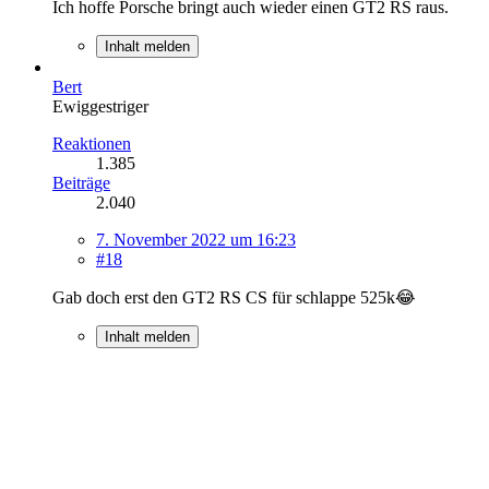
Ich hoffe Porsche bringt auch wieder einen GT2 RS raus.
Inhalt melden
Bert
Ewiggestriger
Reaktionen
1.385
Beiträge
2.040
7. November 2022 um 16:23
#18
Gab doch erst den GT2 RS CS für schlappe 525k😂
Inhalt melden