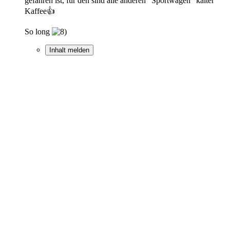
gefahren ist, für den sind alle anderen “Sportwagen” kalter
Kaffee👍
So long
Inhalt melden