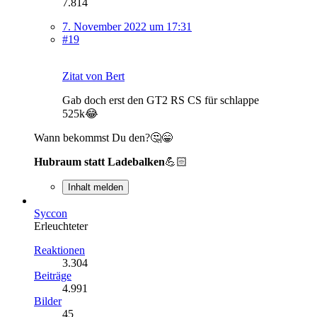
7.814
7. November 2022 um 17:31
#19
Zitat von Bert
Gab doch erst den GT2 RS CS für schlappe
525k😂
Wann bekommst Du den?🤔😁
Hubraum statt Ladebalken
💪🏻
Inhalt melden
Syccon
Erleuchteter
Reaktionen
3.304
Beiträge
4.991
Bilder
45