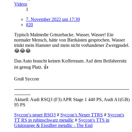
Videos
1
7. November 2022 um 17:39
#20
Typisch Malmedie Grinzebacke. Wasser, Wasser! Ein
normaler Mensch, hätte von Bierkästen gesprochen. Wasser
trinkt mein Hamster und mein nicht vorhandener Zwergpudel.
😂😂😂
Das Auto braucht keinen Kofferraum. Auf dem Beifahrersitz
ist genug Platz. 👍
Gruß Syccon
------------------------------------------------------------------------------
-----------
Aktuell: Audi RSQ3 (F3) APR Stage 1 440 PS, Audi A1(GB)
95 PS
Syccon‘s neuer RSQ3
#
Syccon’s Neuer TTRS
#
Syccon's
TT RS in rubinschwarz metallic
#
Syccon's TTS in
Glutorange & Eissilber metallic - The End